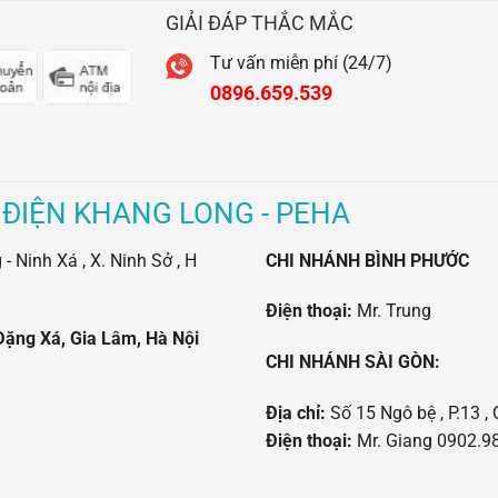
GIẢI ĐÁP THẮC MẮC
Tư vấn miễn phí (24/7)
0896.659.539
 ĐIỆN KHANG LONG - PEHA
 Ninh Xá , X. Ninh Sở , H
CHI NHÁNH BÌNH PHƯỚC
Điện thoại:
Mr. Trung
Đặng Xá, Gia Lâm, Hà Nội
CHI NHÁNH SÀI GÒN:
Địa chỉ:
Số 15 Ngô bệ , P.13 , 
Điện thoại:
Mr. Giang 0902.98