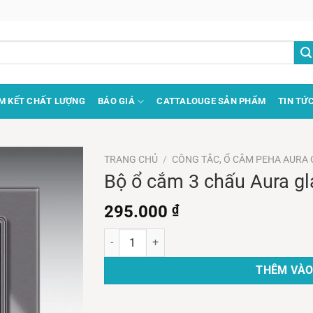
M KẾT CHẤT LƯỢNG
BÁO GIÁ
CATTALOUGE SẢN PHẨM
TIN TỨ
TRANG CHỦ
/
CÔNG TẮC, Ổ CẮM PEHA AURA 
Bộ ổ cắm 3 chấu Aura gl
295.000
₫
Bộ ổ cắm 3 chấu Aura glass gray Series số lượn
THÊM VÀO