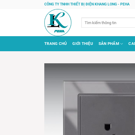
Bỏ
CÔNG TY TNHH THIẾT BỊ ĐIỆN KHANG LONG - PEHA
qua
nội
Tìm
dung
kiếm:
TRANG CHỦ
GIỚI THIỆU
SẢN PHẨM
CA