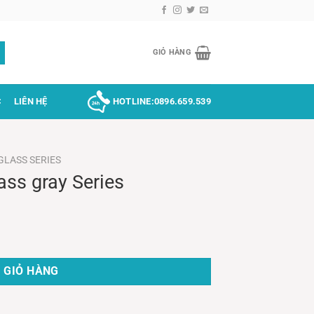
GIỎ HÀNG
C
LIÊN HỆ
HOTLINE:
0896.659.539
GLASS SERIES
ass gray Series
g
 GIỎ HÀNG