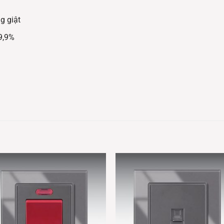
g giật
9,9%