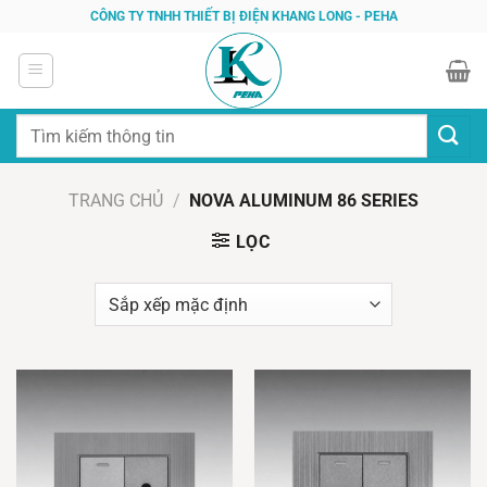
Bỏ
CÔNG TY TNHH THIẾT BỊ ĐIỆN KHANG LONG - PEHA
qua
nội
dung
Tìm
kiếm:
TRANG CHỦ
/
NOVA ALUMINUM 86 SERIES
LỌC