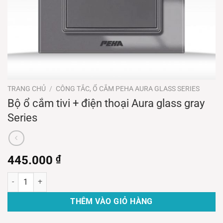
TRANG CHỦ
/
CÔNG TẮC, Ổ CẮM PEHA AURA GLASS SERIES
Bộ ổ cắm tivi + điện thoại Aura glass gray
Series
445.000
₫
Bộ ổ cắm tivi + điện thoại Aura glass gray Series số lượng
THÊM VÀO GIỎ HÀNG