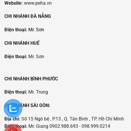
Website:
www.peha.vn
CHI NHÁNH ĐÀ NẴNG
Điện thoại:
Mr. Sơn
CHI NHÁNH HUẾ
Điện thoại:
Mr. Sơn
CHI NHÁNH BÌNH PHƯỚC
Điện thoại:
Mr. Trung
CHI NHÁNH SÀI GÒN:
Địa chỉ:
Số 15 Ngô bệ , P.13 , Q. Tân Bình , TP. Hồ Chí Minh
Điện thoại:
Mr. Giang 0902.988.693 - 098.999.0214