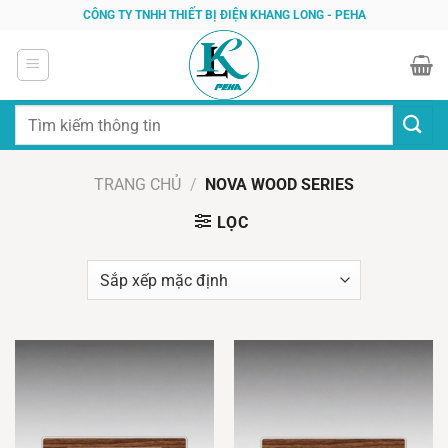
Bỏ
CÔNG TY TNHH THIẾT BỊ ĐIỆN KHANG LONG - PEHA
qua
nội
dung
Tìm
kiếm:
TRANG CHỦ
/
NOVA WOOD SERIES
LỌC