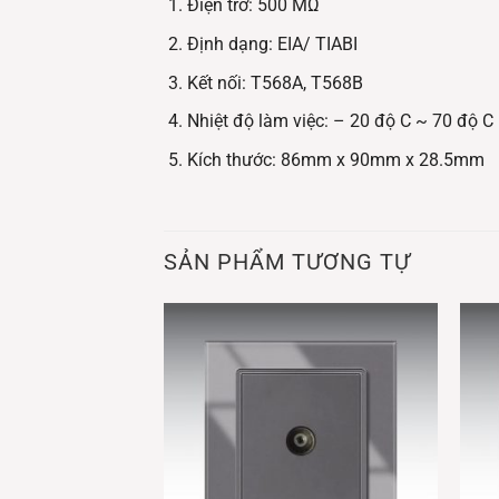
Điện trở: 500 MΩ
Định dạng: EIA/ TIABI
Kết nối: T568A, T568B
Nhiệt độ làm việc: – 20 độ C ~ 70 độ C
Kích thước: 86mm x 90mm x 28.5mm
SẢN PHẨM TƯƠNG TỰ