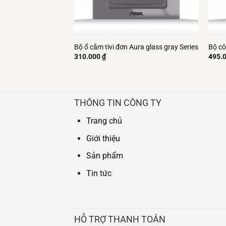
i đơn Aura glass
Bộ ổ cắm tivi đơn Aura glass gray Series
Bộ cô
310.000
₫
495.
THÔNG TIN CÔNG TY
Trang chủ
Giới thiệu
Sản phẩm
Tin tức
HỖ TRỢ THANH TOÁN