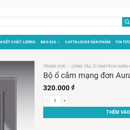
M KẾT CHẤT LƯỢNG
BÁO GIÁ
CATTALOUGE SẢN PHẨM
TIN TỨ
TRANG CHỦ
/
CÔNG TẮC, Ổ CẮM PEHA AURA 
Bộ ổ cắm mạng đơn Aura 
320.000
₫
Bộ ổ cắm mạng đơn Aura glass gray Series số 
THÊM VÀO