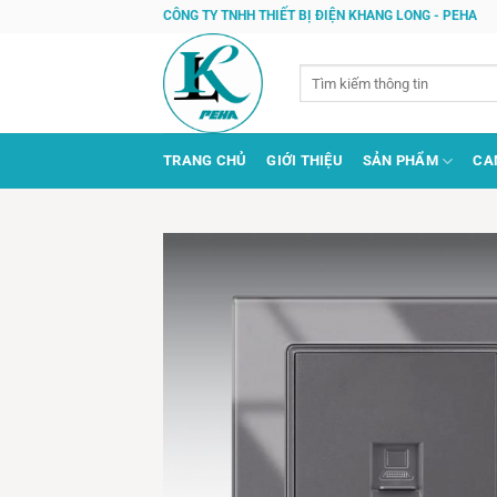
Bỏ
CÔNG TY TNHH THIẾT BỊ ĐIỆN KHANG LONG - PEHA
qua
nội
Tìm
dung
kiếm:
TRANG CHỦ
GIỚI THIỆU
SẢN PHẨM
CA