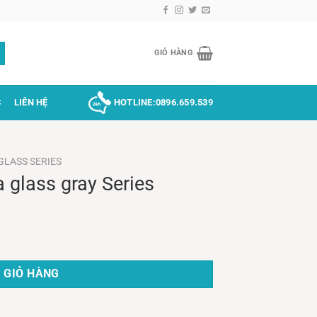
GIỎ HÀNG
C
LIÊN HỆ
HOTLINE:
0896.659.539
GLASS SERIES
glass gray Series
lượng
 GIỎ HÀNG