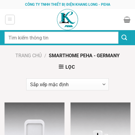
Bỏ
CÔNG TY TNHH THIẾT BỊ ĐIỆN KHANG LONG - PEHA
qua
nội
dung
Tìm
kiếm:
TRANG CHỦ
/
SMARTHOME PEHA - GERMANY
LỌC