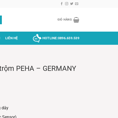
GIỎ HÀNG
C
LIÊN HỆ
HOTLINE:
0896.659.539
g trộm PEHA – GERMANY
 dây
c Sensor)