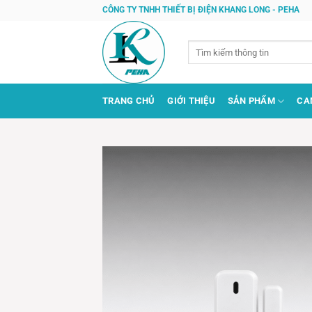
Bỏ
CÔNG TY TNHH THIẾT BỊ ĐIỆN KHANG LONG - PEHA
qua
nội
Tìm
dung
kiếm:
TRANG CHỦ
GIỚI THIỆU
SẢN PHẨM
CA