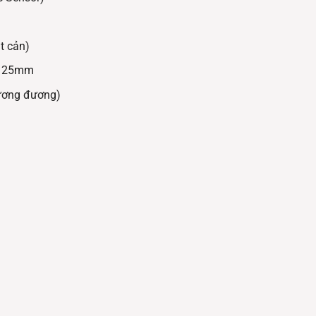
t cản)
 25mm
ương đương)