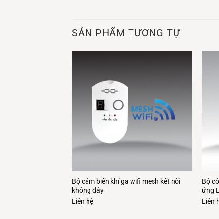
SẢN PHẨM TƯƠNG TỰ
àn hình cảm ứng LCD
Bộ cảm biến khí ga wifi mesh kết nối
Bộ cô
không dây
không dây
ứng L
Liên hệ
Liên 