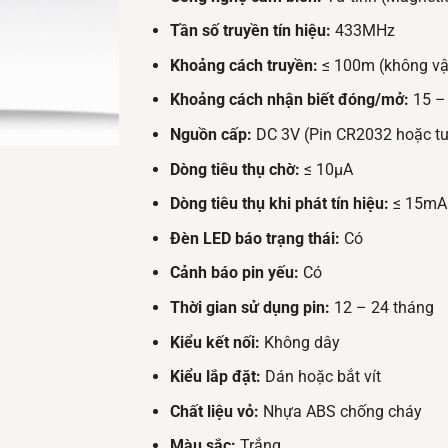
Tần số truyền tín hiệu:
433MHz
Khoảng cách truyền:
≤ 100m (không vậ
Khoảng cách nhận biết đóng/mở:
15 –
Nguồn cấp:
DC 3V (Pin CR2032 hoặc t
Dòng tiêu thụ chờ:
≤ 10μA
Dòng tiêu thụ khi phát tín hiệu:
≤ 15mA
Đèn LED báo trạng thái:
Có
Cảnh báo pin yếu:
Có
Thời gian sử dụng pin:
12 – 24 tháng
Kiểu kết nối:
Không dây
Kiểu lắp đặt:
Dán hoặc bắt vít
Chất liệu vỏ:
Nhựa ABS chống cháy
Màu sắc:
Trắng