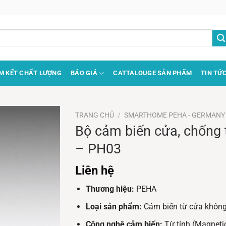
M KẾT CHẤT LƯỢNG
BÁO GIÁ
CATTALOUGE SẢN PHẨM
TIN TỨ
TRANG CHỦ
/
SMARTHOME PEHA - GERMANY
Bộ cảm biến cửa, chốn
– PH03
Liên hệ
Thương hiệu:
PEHA
Loại sản phẩm:
Cảm biến từ cửa không
Công nghệ cảm biến:
Từ tính (Magneti