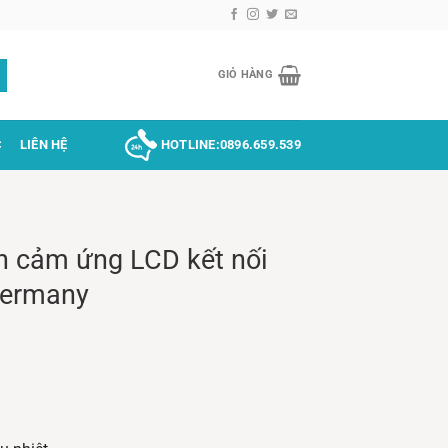
GIỎ HÀNG
C
LIÊN HỆ
HOTLINE:
0896.659.539
h cảm ứng LCD kết nối
Germany