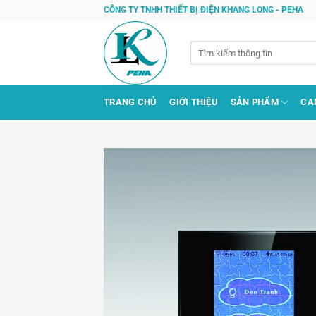
Bỏ
CÔNG TY TNHH THIẾT BỊ ĐIỆN KHANG LONG - PEHA
qua
nội
Tìm
dung
kiếm:
TRANG CHỦ
GIỚI THIỆU
SẢN PHẨM
CA