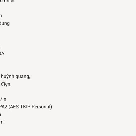
u nhiệt
m
 dung
z
0A
n huỳnh quang,
điện,
/ n
PA2 (AES-TKIP-Personal)
m
Bm