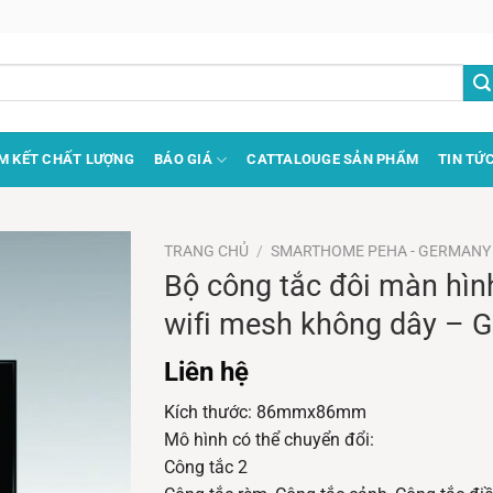
M KẾT CHẤT LƯỢNG
BÁO GIÁ
CATTALOUGE SẢN PHẨM
TIN TỨ
TRANG CHỦ
/
SMARTHOME PEHA - GERMANY
Bộ công tắc đôi màn hìn
wifi mesh không dây – 
Liên hệ
Kích thước: 86mmx86mm
Mô hình có thể chuyển đổi:
Công tắc 2