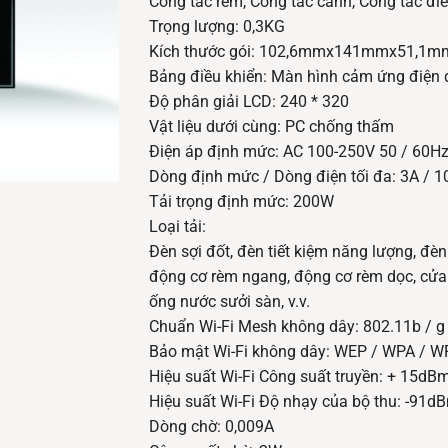
Công tắc rèm, Công tắc cảnh, Công tắc điề
Trọng lượng: 0,3KG
Kích thước gói: 102,6mmx141mmx51,1m
Bảng điều khiển: Màn hình cảm ứng điện
Độ phân giải LCD: 240 * 320
Vật liệu dưới cùng: PC chống thấm
Điện áp định mức: AC 100-250V 50 / 60H
Dòng định mức / Dòng điện tối đa: 3A / 1
Tải trọng định mức: 200W
Loại tải:
Đèn sợi đốt, đèn tiết kiệm năng lượng, đè
động cơ rèm ngang, động cơ rèm dọc, cửa 
ống nước sưởi sàn, v.v.
Chuẩn Wi-Fi Mesh không dây: 802.11b / g 
Bảo mật Wi-Fi không dây: WEP / WPA / W
Hiệu suất Wi-Fi Công suất truyền: + 15dB
Hiệu suất Wi-Fi Độ nhạy của bộ thu: -91d
Dòng chờ: 0,009A