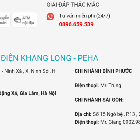
GIẢI ĐÁP THẮC MẮC
Tư vấn miễn phí (24/7)
0896.659.539
 ĐIỆN KHANG LONG - PEHA
 Ninh Xá , X. Ninh Sở , H
CHI NHÁNH BÌNH PHƯỚC
Điện thoại:
Mr. Trung
Đặng Xá, Gia Lâm, Hà Nội
CHI NHÁNH SÀI GÒN:
Địa chỉ:
Số 15 Ngô bệ , P.13 , 
Điện thoại:
Mr. Giang 0902.98