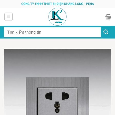
Bỏ
CÔNG TY TNHH THIẾT BỊ ĐIỆN KHANG LONG - PEHA
qua
nội
dung
Tìm
kiếm: