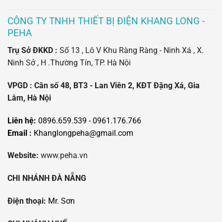
CÔNG TY TNHH THIẾT BỊ ĐIỆN KHANG LONG -
PEHA
Trụ Sở ĐKKD :
Số 13 , Lô V Khu Ràng Ràng - Ninh Xá , X.
Ninh Sở , H .Thường Tín, TP. Hà Nội
VPGD : Căn số 48, BT3 - Lan Viên 2, KĐT Đặng Xá, Gia
Lâm, Hà Nội
Liên hệ:
0896.659.539 - 0961.176.766
Email :
Khanglongpeha@gmail.com
Website:
www.peha.vn
CHI NHÁNH ĐÀ NẴNG
Điện thoại:
Mr. Sơn