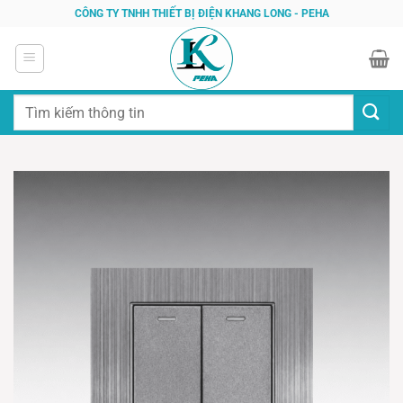
Bỏ
CÔNG TY TNHH THIẾT BỊ ĐIỆN KHANG LONG - PEHA
qua
nội
dung
Tìm
kiếm: