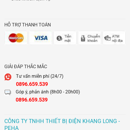
HỖ TRỢ THANH TOÁN
GIẢI ĐÁP THẮC MẮC
Tư vấn miễn phí (24/7)
0896.659.539
Góp ý, phản ánh (8h00 - 20h00)
0896.659.539
CÔNG TY TNHH THIẾT BỊ ĐIỆN KHANG LONG -
PEHA