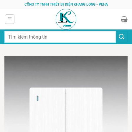
Bỏ
CÔNG TY TNHH THIẾT BỊ ĐIỆN KHANG LONG - PEHA
qua
nội
dung
Tìm
kiếm: