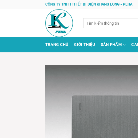
Bỏ
CÔNG TY TNHH THIẾT BỊ ĐIỆN KHANG LONG - PEHA
qua
nội
Tìm
dung
kiếm:
TRANG CHỦ
GIỚI THIỆU
SẢN PHẨM
CA