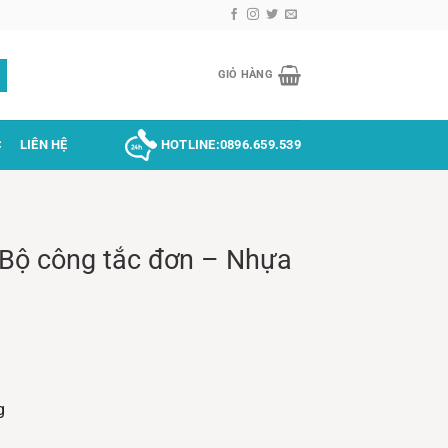
GIỎ HÀNG
C
LIÊN HỆ
HOTLINE:
0896.659.539
– Bộ công tắc đơn – Nhựa
g