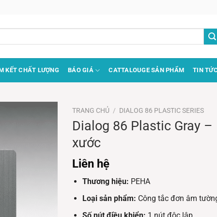
M KẾT CHẤT LƯỢNG
BÁO GIÁ
CATTALOUGE SẢN PHẨM
TIN TỨ
TRANG CHỦ
/
DIALOG 86 PLASTIC SERIES
Dialog 86 Plastic Gray 
xước
Liên hệ
Thương hiệu:
PEHA
Loại sản phẩm:
Công tắc đơn âm tườn
Số nút điều khiển:
1 nút độc lập