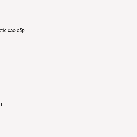
tic cao cấp
t