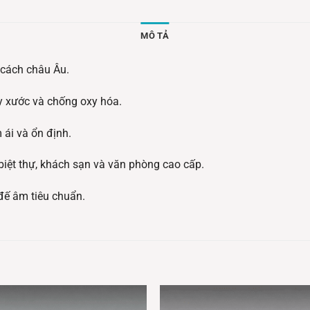
MÔ TẢ
 cách châu Âu.
y xước và chống oxy hóa.
 ái và ổn định.
biệt thự, khách sạn và văn phòng cao cấp.
 đế âm tiêu chuẩn.