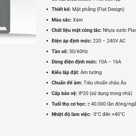
Thiết kế:
Mặt phẳng (Flat Design)
Màu sắc:
Xám
Chất liệu mặt công tắc:
Nhựa xước Plas
Điện áp định mức:
220 – 240V AC
Tần số:
50/60Hz
Dòng điện định mức:
10A – 16A
Kiểu lắp đặt:
Âm tường
Chuẩn đế âm:
Tiêu chuẩn châu Âu
Cấp bảo vệ:
IP20 (sử dụng trong nhà)
Tuổi thọ cơ học:
≥ 40.000 lần đóng/ngắ
Nhiệt độ làm việc:
-5°C đến +40°C