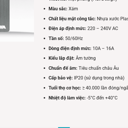
Màu sắc:
Xám
Chất liệu mặt công tắc:
Nhựa xước Plas
Điện áp định mức:
220 – 240V AC
Tần số:
50/60Hz
Dòng điện định mức:
10A – 16A
Kiểu lắp đặt:
Âm tường
Chuẩn đế âm:
Tiêu chuẩn châu Âu
Cấp bảo vệ:
IP20 (sử dụng trong nhà)
Tuổi thọ cơ học:
≥ 40.000 lần đóng/ngắ
Nhiệt độ làm việc:
-5°C đến +40°C