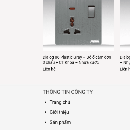
hite – Bộ 1 công tắc
Dialog 86 Plastic Gray – Bộ ổ cắm đơn
Dialo
Nhựa xước
3 chấu + CT Khóa – Nhựa xước
– Nh
Liên hệ
Liên 
THÔNG TIN CÔNG TY
Trang chủ
Giới thiệu
Sản phẩm