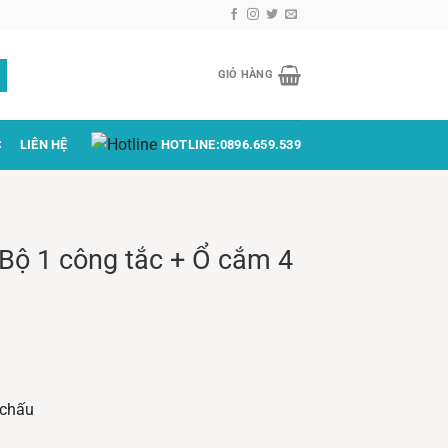
GIỎ HÀNG
C
LIÊN HỆ
HOTLINE:
0896.659.539
 Bộ 1 công tắc + Ổ cắm 4
 chấu