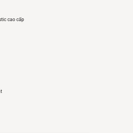
tic cao cấp
t