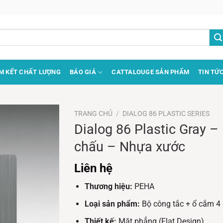
M KẾT CHẤT LƯỢNG
BÁO GIÁ
CATTALOUGE SẢN PHẨM
TIN TỨ
TRANG CHỦ
/
DIALOG 86 PLASTIC SERIES
Dialog 86 Plastic Gray –
chấu – Nhựa xước
Liên hệ
Thương hiệu:
PEHA
Loại sản phẩm:
Bộ công tắc + ổ cắm 4
Thiết kế:
Mặt phẳng (Flat Design)