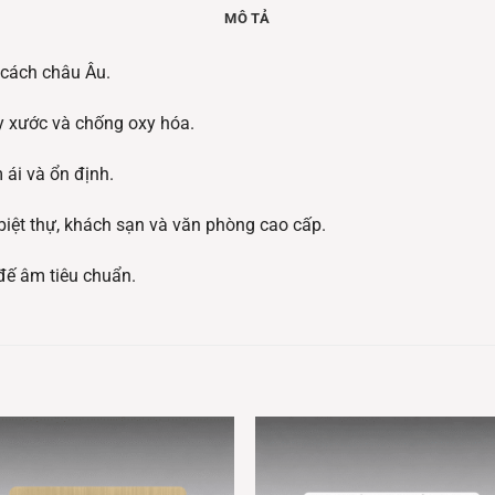
MÔ TẢ
 cách châu Âu.
y xước và chống oxy hóa.
 ái và ổn định.
biệt thự, khách sạn và văn phòng cao cấp.
 đế âm tiêu chuẩn.