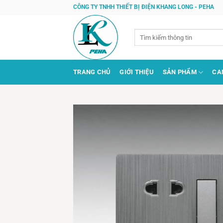
Bỏ
CÔNG TY TNHH THIẾT BỊ ĐIỆN KHANG LONG - PEHA
qua
nội
Tìm
dung
kiếm:
TRANG CHỦ
GIỚI THIỆU
SẢN PHẨM
CA