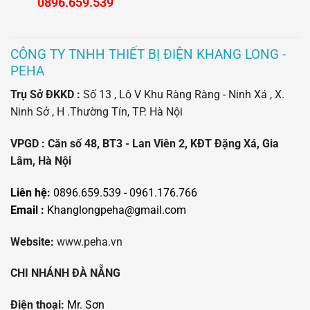
0896.659.539
CÔNG TY TNHH THIẾT BỊ ĐIỆN KHANG LONG -
PEHA
Trụ Sở ĐKKD :
Số 13 , Lô V Khu Ràng Ràng - Ninh Xá , X.
Ninh Sở , H .Thường Tín, TP. Hà Nội
VPGD : Căn số 48, BT3 - Lan Viên 2, KĐT Đặng Xá, Gia
Lâm, Hà Nội
Liên hệ:
0896.659.539 - 0961.176.766
Email :
Khanglongpeha@gmail.com
Website:
www.peha.vn
CHI NHÁNH ĐÀ NẴNG
Điện thoại:
Mr. Sơn