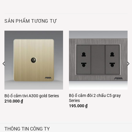
SẢN PHẨM TƯƠNG TỰ
Bộ ổ cắm đôi 2 chấu C5 gray
Bộ ổ cắm tivi A300 gold Series
Series
210.000
₫
195.000
₫
THÔNG TIN CÔNG TY