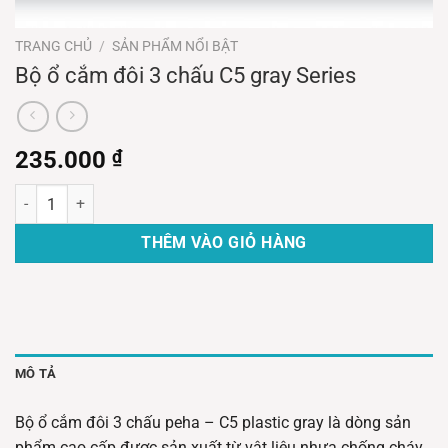
TRANG CHỦ
/
SẢN PHẨM NỔI BẬT
Bộ ổ cắm đôi 3 chấu C5 gray Series
235.000
₫
Bộ ổ cắm đôi 3 chấu C5 gray Series số lượng
THÊM VÀO GIỎ HÀNG
MÔ TẢ
Bộ ổ cắm đôi 3 chấu peha – C5 plastic gray là dòng sản
phẩm cao cấp được sản xuất từ vật liệu nhựa chống cháy,