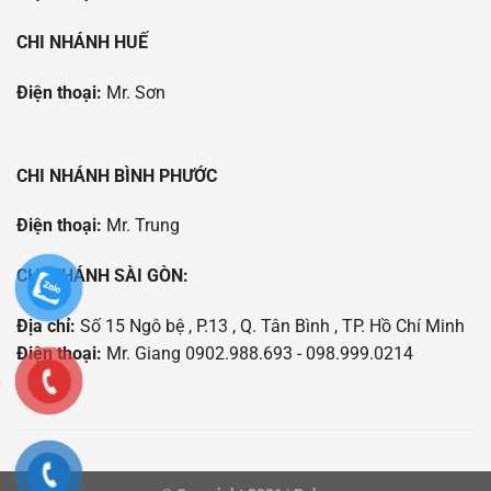
CHI NHÁNH HUẾ
Điện thoại:
Mr. Sơn
CHI NHÁNH BÌNH PHƯỚC
Điện thoại:
Mr. Trung
CHI NHÁNH SÀI GÒN:
Địa chỉ:
Số 15 Ngô bệ , P.13 , Q. Tân Bình , TP. Hồ Chí Minh
Điện thoại:
Mr. Giang 0902.988.693 - 098.999.0214