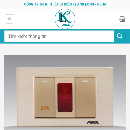
Bỏ
CÔNG TY TNHH THIẾT BỊ ĐIỆN KHANG LONG - PEHA
qua
nội
dung
Tìm
kiếm: