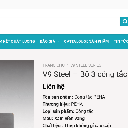
M KẾT CHẤT LƯỢNG
BÁO GIÁ
CATTALOUGE SẢN PHẨM
TIN TỨ
TRANG CHỦ
/
V9 STEEL SERIES
V9 Steel – Bộ 3 công tắc
Liên hệ
Tên sản phẩm:
Công tắc PEHA
Thương hiệu:
PEHA
Loại sản phẩm:
Công tắc
Màu: Xám viền vàng
Chất liệu : Thép không gỉ cao cấp