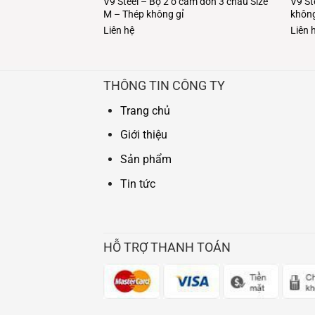
V9 Steel – Bộ 2 ổ cắm đơn 3 chấu Size
V9 St
M – Thép không gỉ
không
Liên hệ
Liên 
THÔNG TIN CÔNG TY
Trang chủ
Giới thiệu
Sản phẩm
Tin tức
HỖ TRỢ THANH TOÁN