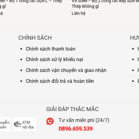
eel – Bộ 1 công tắc Size L – Thép
V9 Steel – Bộ 2 công tắc kép Size 
 gỉ
Thép không gỉ
hệ
Liên hệ
CHÍNH SÁCH
HƯ
Chính sách thanh toán
Chính sách xử lý khiếu nại
Chính sách vận chuyển và giao nhận
Chính sách đổi trả và hoàn tiền
GIẢI ĐÁP THẮC MẮC
Tư vấn miễn phí (24/7)
0896.659.539