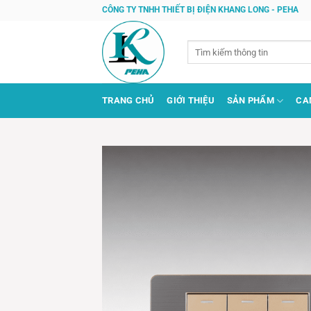
Bỏ
CÔNG TY TNHH THIẾT BỊ ĐIỆN KHANG LONG - PEHA
qua
nội
Tìm
dung
kiếm:
TRANG CHỦ
GIỚI THIỆU
SẢN PHẨM
CA