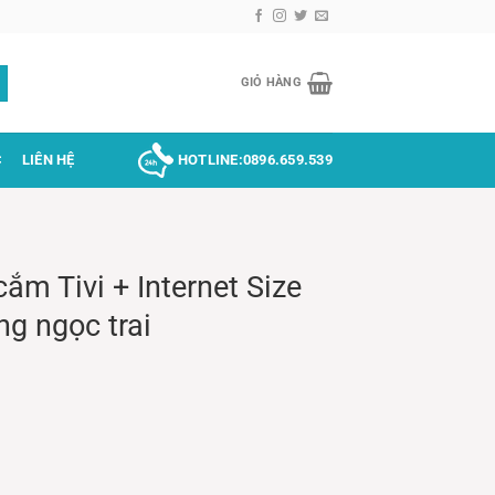
GIỎ HÀNG
C
LIÊN HỆ
HOTLINE:
0896.659.539
ắm Tivi + Internet Size
g ngọc trai