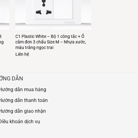
3
C1 Plastic White – Bộ 1 công tắc + Ổ
ng
cắm đơn 3 chấu Size M – Nhựa xước,
màu trắng ngọc trai
Liên hệ
ỚNG DẪN
Hướng dẫn mua hàng
Hướng dẫn thanh toán
Hướng dẫn giao nhận
Điều khoản dịch vụ