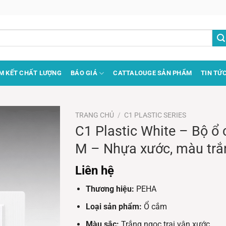
M KẾT CHẤT LƯỢNG
BÁO GIÁ
CATTALOUGE SẢN PHẨM
TIN TỨ
TRANG CHỦ
/
C1 PLASTIC SERIES
C1 Plastic White – Bộ ổ c
M – Nhựa xước, màu trắn
Liên hệ
Thương hiệu:
PEHA
Loại sản phẩm:
Ổ cắm
Màu sắc:
Trắng ngọc trai vân xước