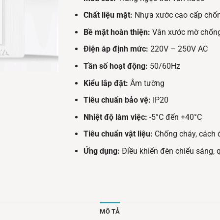
Chất liệu mặt:
Nhựa xước cao cấp chố
Bề mặt hoàn thiện:
Vân xước mờ chống
Điện áp định mức:
220V – 250V AC
Tần số hoạt động:
50/60Hz
Kiểu lắp đặt:
Âm tường
Tiêu chuẩn bảo vệ:
IP20
Nhiệt độ làm việc:
-5°C đến +40°C
Tiêu chuẩn vật liệu:
Chống cháy, cách đ
Ứng dụng:
Điều khiển đèn chiếu sáng, q
MÔ TẢ