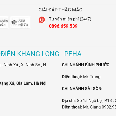
GIẢI ĐÁP THẮC MẮC
Tư vấn miễn phí (24/7)
0896.659.539
 ĐIỆN KHANG LONG - PEHA
 Ninh Xá , X. Ninh Sở , H
CHI NHÁNH BÌNH PHƯỚC
Điện thoại:
Mr. Trung
Đặng Xá, Gia Lâm, Hà Nội
CHI NHÁNH SÀI GÒN:
Địa chỉ:
Số 15 Ngô bệ , P.13 , 
Điện thoại:
Mr. Giang 0902.98