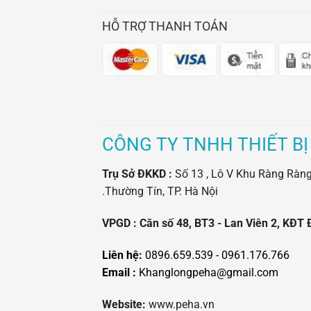
HỖ TRỢ THANH TOÁN
CÔNG TY TNHH THIẾT BỊ
Trụ Sở ĐKKD :
Số 13 , Lô V Khu Ràng Ràng -
.Thường Tín, TP. Hà Nội
VPGD : Căn số 48, BT3 - Lan Viên 2, KĐT 
Liên hệ:
0896.659.539 - 0961.176.766
Email :
Khanglongpeha@gmail.com
Website:
www.peha.vn