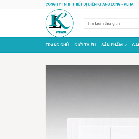
Bỏ
CÔNG TY TNHH THIẾT BỊ ĐIỆN KHANG LONG - PEHA
qua
nội
Tìm
dung
kiếm:
TRANG CHỦ
GIỚI THIỆU
SẢN PHẨM
CA