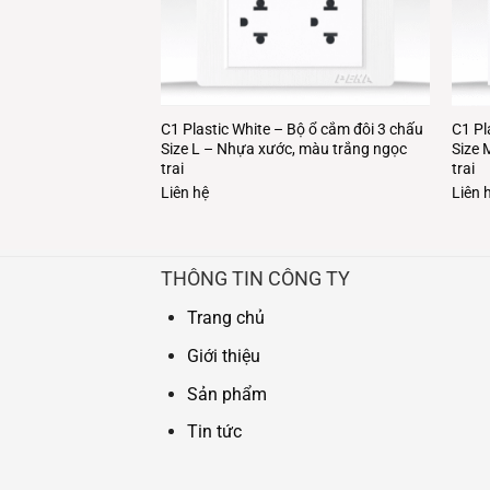
Bộ 1 công tắc + CT
C1 Plastic White – Bộ ổ cắm đôi 3 chấu
C1 Pl
 S – Nhựa xước,
Size L – Nhựa xước, màu trắng ngọc
Size 
i
trai
trai
Liên hệ
Liên 
THÔNG TIN CÔNG TY
Trang chủ
Giới thiệu
Sản phẩm
Tin tức