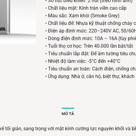
• Số nút điều khiển: 2 nút (theo hình ảnh)
• Chất liệu mặt: Kính tràn viền cao cấp
• Màu sắc: Xám khói (Smoke Grey)
• Chất liệu đế: Nhựa kỹ thuật chống cháy 
• Điện áp định mức: 220–240V AC, 50/60
• Dòng điện định mức: 10A – 16A (tùy phi
• Tuổi thọ cơ học: Trên 40.000 lần bật/tắt
• Tiêu chuẩn lắp đặt: Đế âm tường tiêu ch
• Nhiệt độ làm việc: -5°C đến +40°C
• Tiêu chuẩn an toàn: Cách điện, chống ch
• Ứng dụng: Nhà ở, căn hộ, biệt thự, khách
MÔ TẢ
kế tối giản, sang trọng với mặt kính cường lực nguyên khối và b