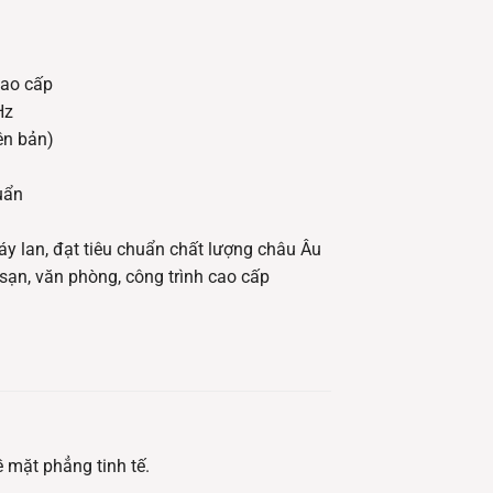
cao cấp
Hz
ên bản)
uẩn
áy lan, đạt tiêu chuẩn chất lượng châu Âu
 sạn, văn phòng, công trình cao cấp
ề mặt phẳng tinh tế.