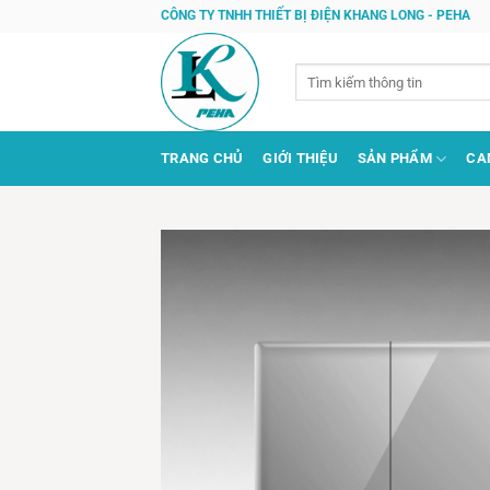
Bỏ
CÔNG TY TNHH THIẾT BỊ ĐIỆN KHANG LONG - PEHA
qua
nội
Tìm
dung
kiếm:
TRANG CHỦ
GIỚI THIỆU
SẢN PHẨM
CA