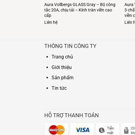
ASS Gray – Bộ ổ cắm
Aura Vollbergs GLASS Gray – Bộ công
Aura 
ính tràn viền cao
tắc 20A, chịu tải – Kính tràn viền cao
3 chấ
cấp
viền 
Liên hệ
Liên 
THÔNG TIN CÔNG TY
Trang chủ
Giới thiệu
Sản phẩm
Tin tức
HỖ TRỢ THANH TOÁN