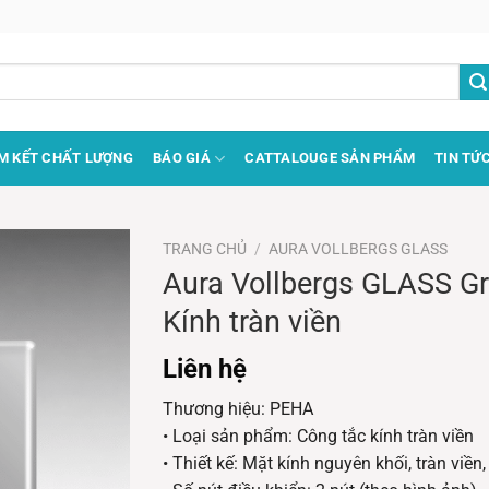
M KẾT CHẤT LƯỢNG
BÁO GIÁ
CATTALOUGE SẢN PHẨM
TIN TỨ
TRANG CHỦ
/
AURA VOLLBERGS GLASS
Aura Vollbergs GLASS Gr
Kính tràn viền
Liên hệ
Thương hiệu: PEHA
• Loại sản phẩm: Công tắc kính tràn viền
• Thiết kế: Mặt kính nguyên khối, tràn viề