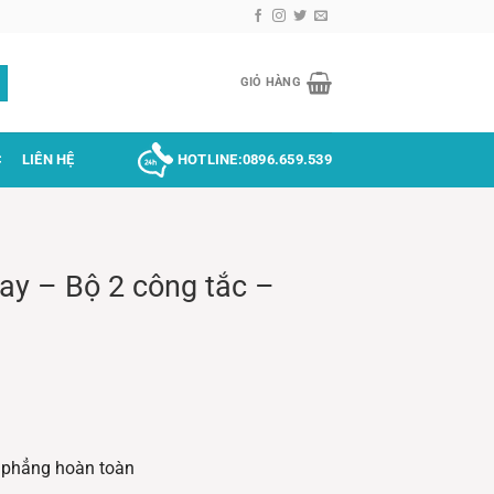
GIỎ HÀNG
C
LIÊN HỆ
HOTLINE:
0896.659.539
ay – Bộ 2 công tắc –
n, phẳng hoàn toàn