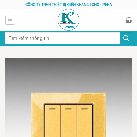
Bỏ
CÔNG TY TNHH THIẾT BỊ ĐIỆN KHANG LONG - PEHA
qua
nội
dung
Tìm
kiếm: