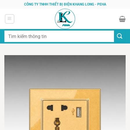
Bỏ
CÔNG TY TNHH THIẾT BỊ ĐIỆN KHANG LONG - PEHA
qua
nội
dung
Tìm
kiếm: