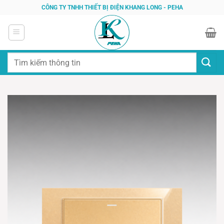
Bỏ
CÔNG TY TNHH THIẾT BỊ ĐIỆN KHANG LONG - PEHA
qua
nội
dung
Tìm
kiếm: