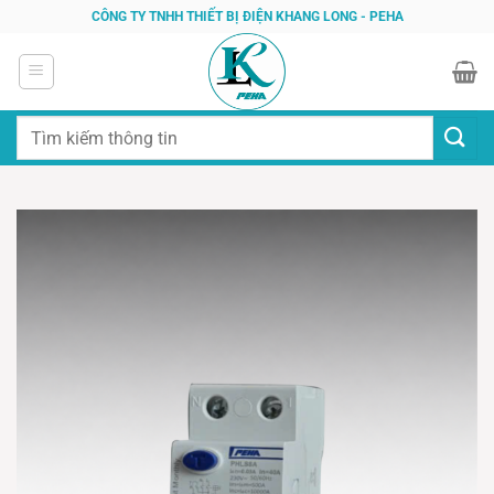
Bỏ
CÔNG TY TNHH THIẾT BỊ ĐIỆN KHANG LONG - PEHA
qua
nội
dung
Tìm
kiếm: