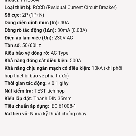
Loại thiết bị:
RCCB (Residual Current Circuit Breaker)
Số cực:
2P (1P+N)
Dòng điện định mức (In):
40A
Dòng rò tác động (IΔn):
30mA (0.03A)
Điện áp làm việc (Un):
230V AC
Tần số:
50/60Hz
Kiểu bảo vệ dòng rò:
AC Type
Khả năng đóng cắt điều kiện:
500A
Khả năng chịu ngắn mạch có điều kiện:
10kA (khi phối
hợp thiết bị bảo vệ phía trước)
Thời gian tác động:
≤ 0.1 giây
Nút kiểm tra:
TEST tích hợp
Kiểu lắp đặt:
Thanh DIN 35mm
Tiêu chuẩn áp dụng:
IEC 61008-1
Vật liệu vỏ:
Nhựa kỹ thuật chống cháy